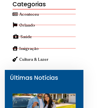
Categorias
Aconteceu
Orlando
Saúde
Imigração
Cultura & Lazer
Últimas Notícias