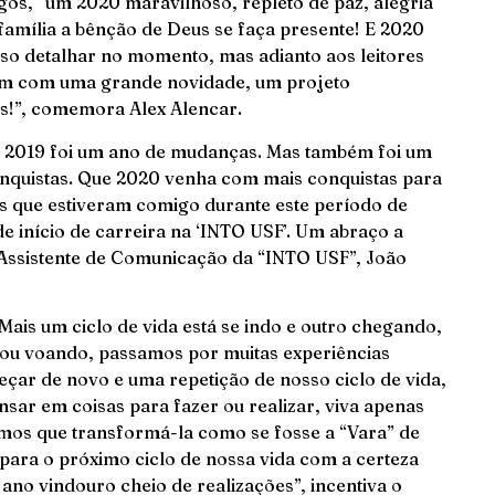
gos, “um 2020 maravilhoso, repleto de paz, alegria
 família a bênção de Deus se faça presente! E 2020
sso detalhar no momento, mas adianto aos leitores
vem com uma grande novidade, um projeto
es!”, comemora Alex Alencar.
 2019 foi um ano de mudanças. Mas também foi um
nquistas. Que 2020 venha com mais conquistas para
s que estiveram comigo durante este período de
de início de carreira na ‘INTO USF’. Um abraço a
o Assistente de Comunicação da “INTO USF”, João
Mais um ciclo de vida está se indo e outro chegando,
ou voando, passamos por muitas experiências
meçar de novo e uma repetição de nosso ciclo de vida,
ar em coisas para fazer ou realizar, viva apenas
emos que transformá-la como se fosse a “Vara” de
 para o próximo ciclo de nossa vida com a certeza
m ano vindouro cheio de realizações”, incentiva o