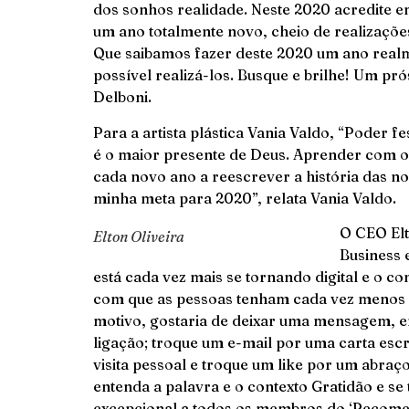
dos sonhos realidade. Neste 2020 acredite e
um ano totalmente novo, cheio de realizaçõe
Que saibamos fazer deste 2020 um ano realm
possível realizá-los. Busque e brilhe! Um pr
Delboni.
Para a artista plástica Vania Valdo, “Poder 
é o maior presente de Deus. Aprender com o
cada novo ano a reescrever a história das n
minha meta para 2020”, relata Vania Valdo.
O CEO Elt
Elton Oliveira
Business 
está cada vez mais se tornando digital e o 
com que as pessoas tenham cada vez menos h
motivo, gostaria de deixar uma mensagem, 
ligação; troque um e-mail por uma carta esc
visita pessoal e troque um like por um abraç
entenda a palavra e o contexto Gratidão e s
excepcional a todos os membros do ‘Recomen