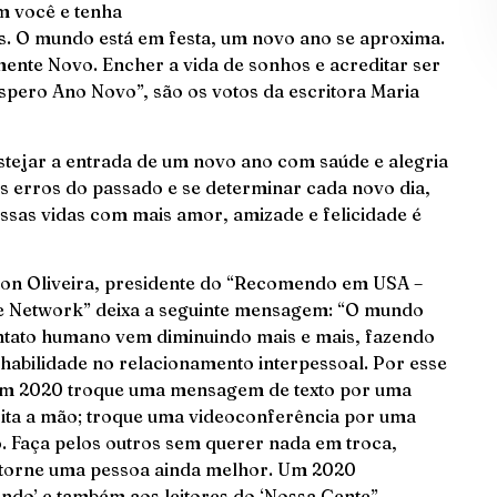
m você e tenha
s. O mundo está em festa, um novo ano se aproxima.
ente Novo. Encher a vida de sonhos e acreditar ser
óspero Ano Novo”, são os votos da escritora Maria
festejar a entrada de um novo ano com saúde e alegria
s erros do passado e se determinar cada novo dia,
ossas vidas com mais amor, amizade e felicidade é
on Oliveira, presidente do “Recomendo em USA –
e Network” deixa a seguinte mensagem: “O mundo
contato humano vem diminuindo mais e mais, fazendo
abilidade no relacionamento interpessoal. Por esse
em 2020 troque uma mensagem de texto por uma
rita a mão; troque uma videoconferência por uma
o. Faça pelos outros sem querer nada em troca,
e torne uma pessoa ainda melhor. Um 2020
do’ e também aos leitores do ‘Nossa Gente”,