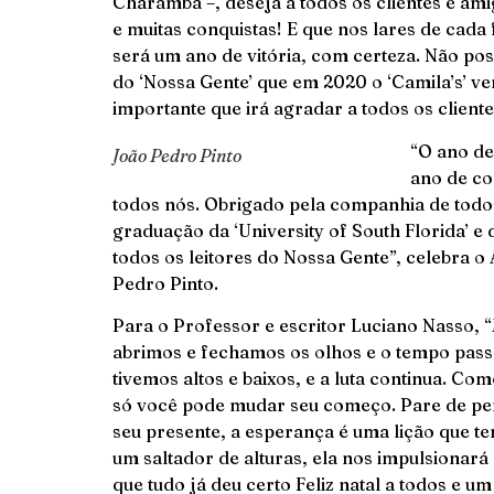
Charamba –, deseja a todos os clientes e ami
e muitas conquistas! E que nos lares de cada
será um ano de vitória, com certeza. Não po
do ‘Nossa Gente’ que em 2020 o ‘Camila’s’ 
importante que irá agradar a todos os client
“O ano de
João Pedro Pinto
ano de co
todos nós. Obrigado pela companhia de todo
graduação da ‘University of South Florida’ e 
todos os leitores do Nossa Gente”, celebra 
Pedro Pinto.
Para o Professor e escritor Luciano Nasso, “
abrimos e fechamos os olhos e o tempo pass
tivemos altos e baixos, e a luta continua. Co
só você pode mudar seu começo. Pare de pens
seu presente, a esperança é uma lição que t
um saltador de alturas, ela nos impulsionará
que tudo já deu certo Feliz natal a todos e u