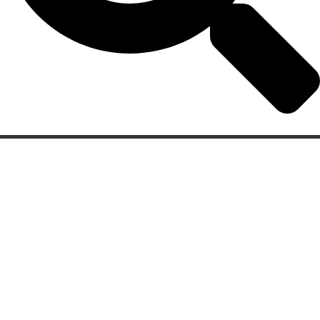
Categorias
Gastronomia
Cultura & Lazer
Direto de Brasília
Enquanto Isso
Aventura
Lista de Links