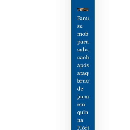
Família
se
mobiliza
para
salvar
cachorro
após
ataque
brutal
de
jacaré
em
quintal
na
Flórida