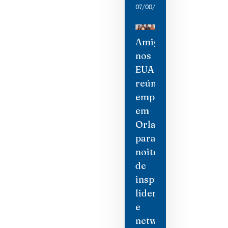
07/08/2026
Amigas
nos
EUA
reúne
empresárias
em
Orlando
para
noite
de
inspiração,
liderança
e
networking