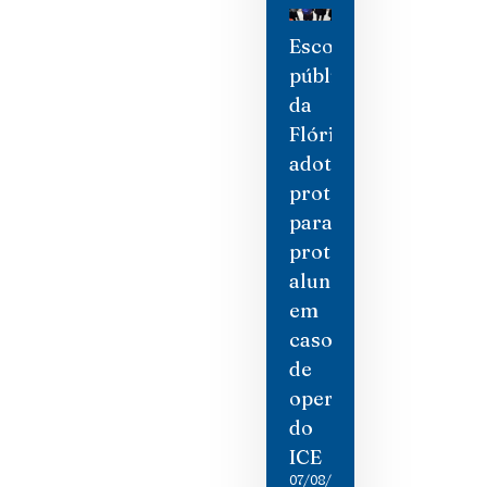
Escolas
públicas
da
Flórida
adotam
protocolos
para
proteger
alunos
em
caso
de
operações
do
ICE
07/08/2026