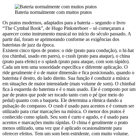
Bateria normalmente com muitos pratos
Os pratos modernos, adaptados para a bateria – segundo o livro
“The Cymbal Book”, de Hugo Pinksterboer – só começaram a
aparecer como instrumento musical no início do século passado. A
partir daí, foram se aprimorando conforme as exigências dos
bateristas de jazz da época.
Existem cinco tipos de pratos: o ride (prato para condução), o hi-hat
(ou chimbal, usado em pares), o crash (prato para ataque), o china
(prato para efeito) e o splash (prato para ataque, com som rápido).
Cada um tem uma sonoridade específica e diferente aplicação. O
ride geralmente é o de maior dimensão e fica posicionado, quando o
baterista é destro, do lado direito. Sua função é conduzir a música
em situações de maior intensidade (mais volume de som). O chimbal
fica à esquerda do baterista e é o mais usado. Ele é composto por um
par de pratos que pode ser tocado tanto com o pé (por meio do
pedal) quanto com a baqueta. Ele determina a rítmica dando a
pulsação do compasso. O crash é usado para acentos e é comum ser
utilizado para criar marcações na música. O menor dos pratos é
conhecido como splash. Seu som é curto e agudo, e é usado para
acentos e marcações muito rápidas. O china é geralmente o prato
menos utilizado, uma vez que é aplicado ocasionalmente para
oferecer efeitos. Tem um som bem estridente, com muito volume.