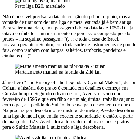
Prato liga B20, martelado
Não é possível precisar a data de criação do primeiro prato, mas a
vontade de tirar som de uma liga de metal esticada já é bem antiga.
Para se ter uma ideia, uma passagem bíblica datada de 1050 d.C. já
citava o címbalo – um instrumento de percussão composto por dois
pratos – na seguinte passagem: “(…) e toda a casa de Israel,
tocavam perante o Senhor, com toda sorte de instrumentos de pau de
faia, como também com harpas, saltérios, tamboris, pandeiros e
címbalos (…)”.
Martelamento manual na fábrida da Zildjian
Já no livro “The History of The Legendary Cymbal Makers”, de Jon
Cohan, a história dos pratos é contada em detalhes e começa em
Constantinopla. Segundo o livro de Jon, Avedis, nascido em
fevereiro de 1596 e que era filho de um alquimista, trabalhava junto
com o pai, e a pedido do Sultão, buscava pela descoberta de ouro.
Na procura por descobrir ouro misturando metais, Avedis descobriu
uma liga de metal que emitia excelente sonoridade, e então, a partir
de março de 1623, Avedis foi autorizado a fabricar sinos e pratos
para o Sultão Mustafa I, utilizando a liga descoberta.