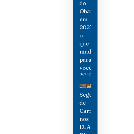
do
Obamacare
em
2027:
o
que
mudou
para
você
07/08/2026
Seguro
de
Carro
nos
EUA: