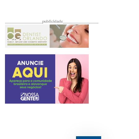
____________________publicidade___________________