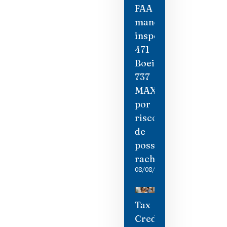
FAA
manda
inspecionar
471
Boeing
737
MAX
por
risco
de
possíveis
rachaduras
08/08/2026
Tax
Credit