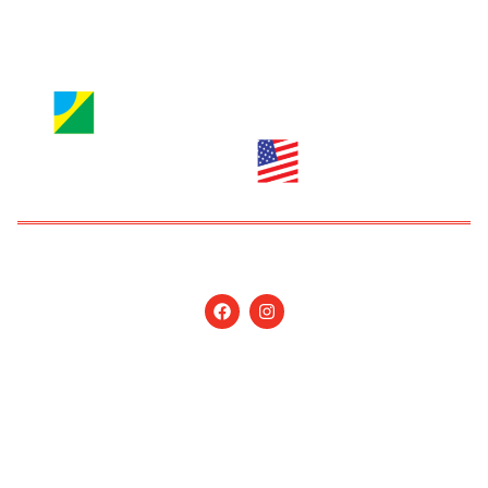
anuncie@nossagente.net
Copyright © 2026 Jornal Nossa Gente! O portal do
Brasileiro nos EUA. All Rights Reserved.