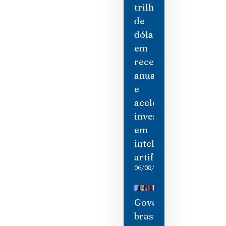
trilhão
de
dólares
em
receita
anual
e
acelera
investimento
em
inteligência
artificial
06/08/2026
Governo
brasileiro