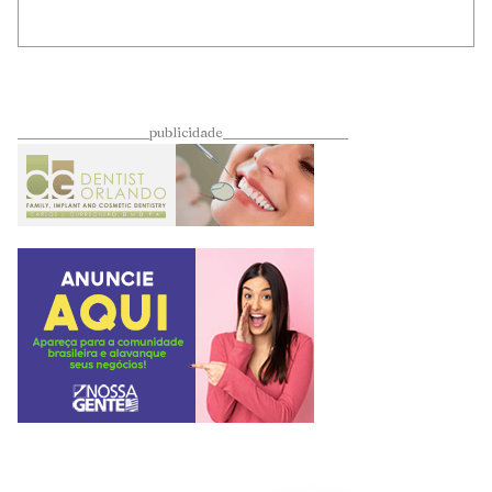
____________________publicidade___________________