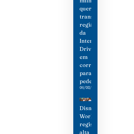
milhões
quer
transformar
região
da
International
Drive
em
corredor
para
pedestres
06/08/2026
Disney
World
registra
alta