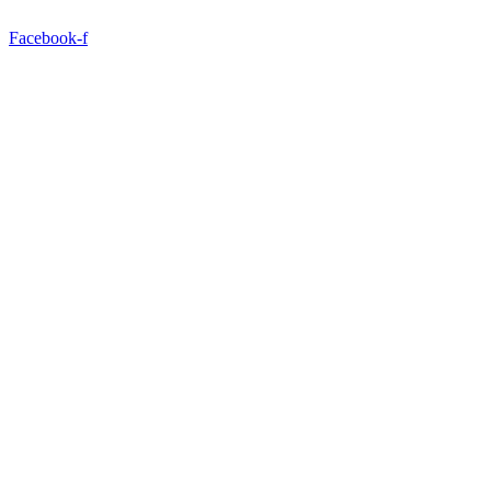
Ir
para
Facebook-f
o
conteúdo