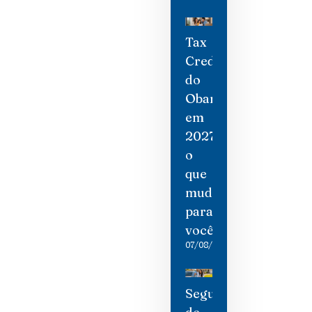
Tax
Credit
do
Obamacare
em
2027:
o
que
mudou
para
você
07/08/2026
Seguro