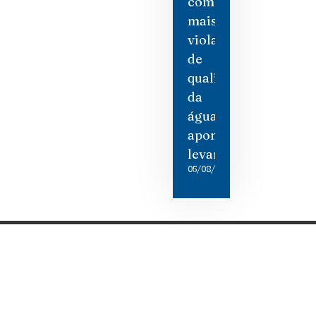
com
mais
violações
de
qualidade
da
água,
aponta
levantamento
05/08/2026
Categorias
Gastronomia
Cultura & Lazer
Direto de Brasília