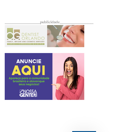
____________________publicidade___________________