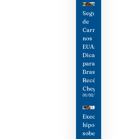
Seguro
de
Carro
nos
EUA:
Dicas
para
Brasileiros
Recém-
Chegados
05/08/2026
Execuções
hipotecárias
sobem