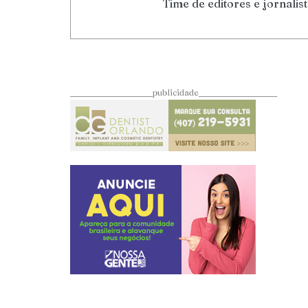
Time de editores e jornalis
____________________publicidade___________________