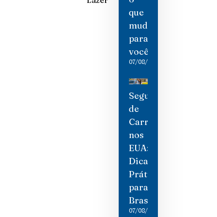
que
mudou
para
você
07/08/2026
Seguro
de
Carro
nos
EUA:
Dicas
Práticas
para
Brasileiros
07/08/2026