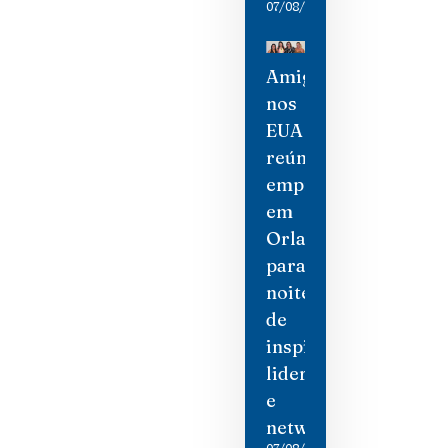
07/08/2026
Amigas
nos
EUA
reúne
empresárias
em
Orlando
para
noite
de
inspiração,
liderança
e
networking