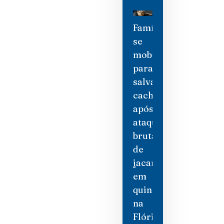
Família
se
mobiliza
para
salvar
cachorro
após
ataque
brutal
de
jacaré
em
quintal
na
Flórida