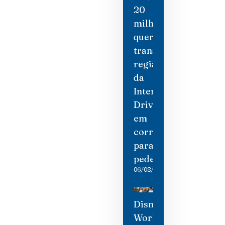
20
milhões
quer
transformar
região
da
International
Drive
em
corredor
para
pedestres
06/08/2026
Disney
World