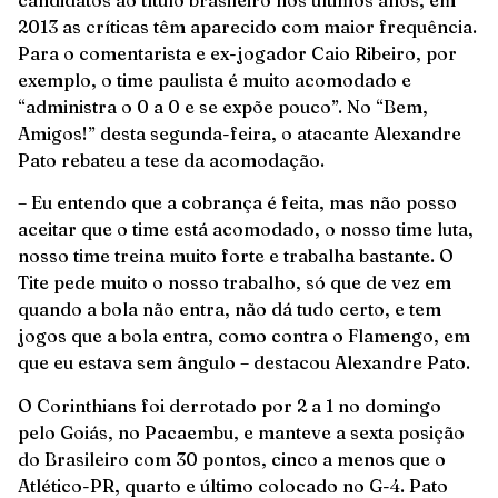
candidatos ao título brasileiro nos últimos anos, em
2013 as críticas têm aparecido com maior frequência.
Para o comentarista e ex-jogador Caio Ribeiro, por
exemplo, o time paulista é muito acomodado e
“administra o 0 a 0 e se expõe pouco”. No “Bem,
Amigos!” desta segunda-feira, o atacante Alexandre
Pato rebateu a tese da acomodação.
– Eu entendo que a cobrança é feita, mas não posso
aceitar que o time está acomodado, o nosso time luta,
nosso time treina muito forte e trabalha bastante. O
Tite pede muito o nosso trabalho, só que de vez em
quando a bola não entra, não dá tudo certo, e tem
jogos que a bola entra, como contra o Flamengo, em
que eu estava sem ângulo – destacou Alexandre Pato.
O Corinthians foi derrotado por 2 a 1 no domingo
pelo Goiás, no Pacaembu, e manteve a sexta posição
do Brasileiro com 30 pontos, cinco a menos que o
Atlético-PR, quarto e último colocado no G-4. Pato