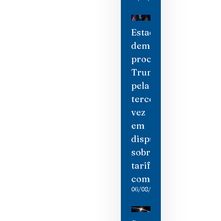
Estados
democratas
processam
Trump
pela
terceira
vez
em
disputa
sobre
tarifas
comerciais
06/08/2026