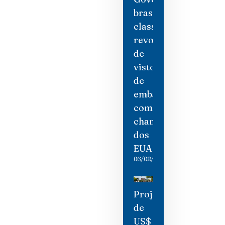
brasileiro
classifica
revogação
de
visto
de
embaixadora
como
chantagem
dos
EUA
06/08/2026
Projeto
de
US$