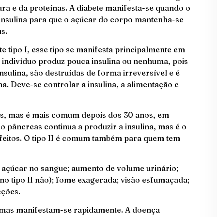
ra e da proteínas. A diabete manifesta-se quando o
 insulina para que o açúcar do corpo mantenha-se
s.
te tipo I, esse tipo se manifesta principalmente em
o indivíduo produz pouca insulina ou nenhuma, pois
nsulina, são destruídas de forma irreversível e é
na. Deve-se controlar a insulina, a alimentação e
ns, mas é mais comum depois dos 30 anos, em
 o pâncreas continua a produzir a insulina, mas é o
efeitos. O tipo II é comum também para quem tem
 açúcar no sangue; aumento de volume urinário;
 no tipo II não); fome exagerada; visão esfumaçada;
cções.
ntomas manifestam-se rapidamente. A doença