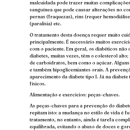
malcuidada pode trazer muitas complicações
sanguínea que pode causar alterações no cor
pernas (fraquezas), rins (requer hemodiálise
(paralisia) etc.
O tratamento desta doença requer muito cui
principalmente. É necessário muitos exercíc
com o paciente. Em geral, os diabéticos nã
diabetes, muitas vezes, têm o colesterol alt
de carboidratos, bem como o açúcar. Algun
e também hipoglicemiantes orais. A prevençã
aparecimento da diabete tipo I. Já na diabete
físicos.
Alimentação e exercícios: peças-chaves.
As peças-chaves para a prevenção do diabete
repitam isto: a mudança no estilo de vida é 
tratamento, no entanto, ainda é tarefa comp
equilibrada, evitando o abuso de doces e gord