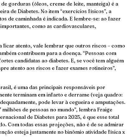
de gorduras (óleos, creme de leite, manteiga) é a
ra de Diabetes. No item “exercícios físicos”, a
tos de caminhada é indicada. E lembre-se: ao fazer
 importantes, como as cardiovasculares,
a ficar atento, vale lembrar que outros riscos – como
 também contribuem para a doença. “Pessoas com
ortes candidatas ao diabetes. E, se você tem alguém
pre atento aos riscos e fazer exames rotineiros”,
asil, é uma das principais responsáveis por
ente terminam em infarto e derrame (veja quadro:
adequadamente, pode levar à cegueira e amputações.
7 milhões de pessoas no mundo”, lembra Fraige
ernacional de Diabetes para 2025, é que esse total
o. Com todas essas projeções, não é de se admirar
nção esteja justamente no binômio atividade física x