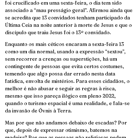
foi crucificado em uma sexta-feira, o dia tem sido
associado a “mau presságio geral”. Afirmou ainda que
se acredita que 13 convidados tenham participado da
Última Ceia na noite anterior à morte de Jesus e que o
discípulo que traiu Jesus foi o 13º convidado.
Enquanto os mais céticos encaram a sexta-feira 13
como um dia normal, usando a expressão “sextou”,
sem recorrer a crenças ou superstições, há um
contingente de pessoas que evita certos costumes,
temendo que algo possa dar errado nesta data
fatídica, envolta de mistérios. Para esses cidadãos, o
melhor é não abusar e seguir as regras à risca,
mesmo que isso pareça ilógico em pleno 2022,
quando o turismo espacial é uma realidade, e fala-se
da invasão de Óvnis à Terra.
Mas por que não andamos debaixo de escadas? Por
que, depois de expressar otimismo, batemos na
madeira? Por que as pessoas não religiosas pedem