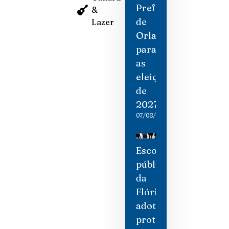
Prefeitura
&
de
Lazer
Orlando
para
as
eleições
de
2027
07/08/2026
Escolas
públicas
da
Flórida
adotam
protocolos