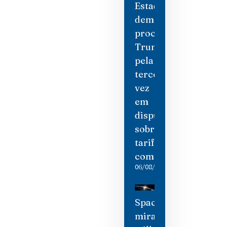
Estados
democratas
processam
Trump
pela
terceira
vez
em
disputa
sobre
tarifas
comerciais
06/08/2026
SpaceX
mira