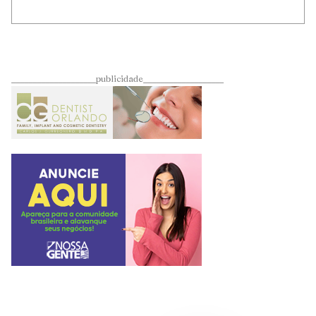
____________________publicidade___________________