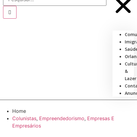
Comu
Imigr
Saúd
Orla
Cultu
&
Lazer
Cont
Anunc
Home
Colunistas
,
Empreendedorismo
,
Empresas E
Empresários