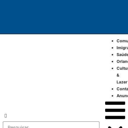
Comu
Imigr
Saúd
Orla
Cultu
&
Lazer
Cont
Anun