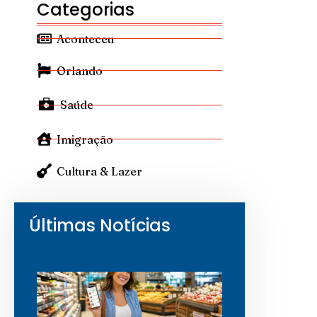
Categorias
Aconteceu
Orlando
Saúde
Imigração
Cultura & Lazer
Últimas Notícias