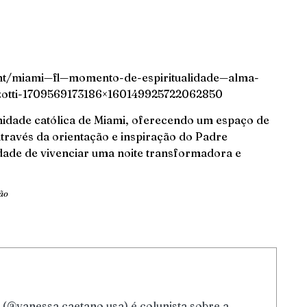
ent/miami—fl—momento-de-espiritualidade—alma-
zotti-1709569173186×160149925722062850
idade católica de Miami, oferecendo um espaço de
através da orientação e inspiração do Padre
dade de vivenciar uma noite transformadora e
ão
(@vanessa.caetano.usa) é colunista sobre a