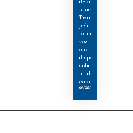
democratas
processam
Trump
pela
terceira
vez
em
disputa
sobre
tarifas
comerciais
06/08/2026
Categorias
Gastronomia