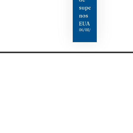
supermercado
nos
EUA
06/08/2026
Categorias
Gastronomia
Cultura & Lazer
Direto de Brasília
Enquanto Isso
Aventura
Lista de Links