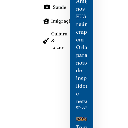
Amigas
Saúde
nos
EUA
Imigração
reúne
empresárias
Cultura
em
&
Orlando
Lazer
para
noite
de
inspiração,
liderança
e
networking
07/08/2026
Tony