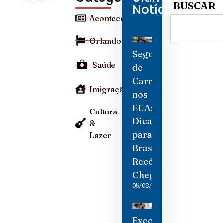
BUSCAR
Notícias
Aconteceu
Orlando
Seguro
Saúde
de
Carro
Imigração
nos
EUA:
Cultura
Dicas
&
para
Lazer
Brasileiros
Recém-
Chegados
05/08/2026
Execuções