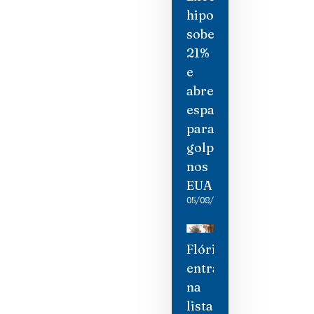
hipotecárias
sobem
21%
e
abrem
espaço
para
golpistas
nos
EUA
05/08/2026
Flórida
entra
na
lista