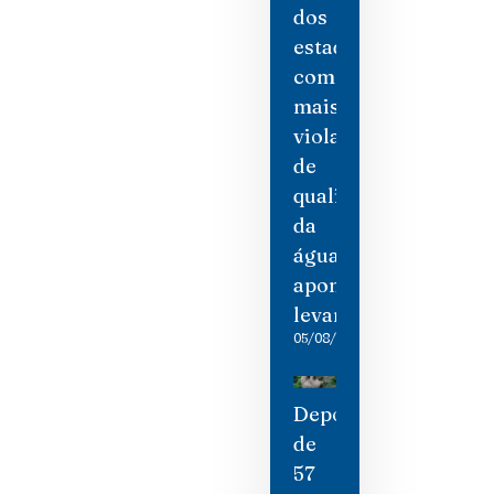
dos
estados
com
mais
violações
de
qualidade
da
água,
aponta
levantamento
05/08/2026
Depois
de
57