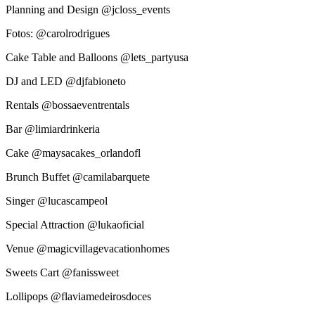
Planning and Design @jcloss_events
Fotos: @carolrodrigues
Cake Table and Balloons @lets_partyusa
DJ and LED @djfabioneto
Rentals @bossaeventrentals
Bar @limiardrinkeria
Cake @maysacakes_orlandofl
Brunch Buffet @camilabarquete
Singer @lucascampeol
Special Attraction @lukaoficial
Venue @magicvillagevacationhomes
Sweets Cart @fanissweet
Lollipops @flaviamedeirosdoces