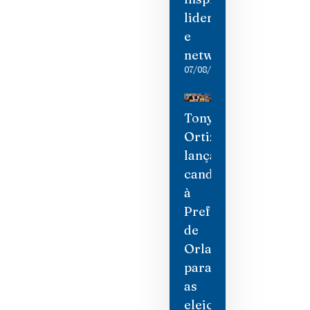
liderança
e
networking
07/08/2026
Tony
Ortiz
lança
candidatura
à
Prefeitura
de
Orlando
para
as
eleições