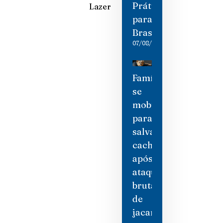
Práticas
Lazer
para
Brasileiros
07/08/2026
Família
se
mobiliza
para
salvar
cachorro
após
ataque
brutal
de
jacaré