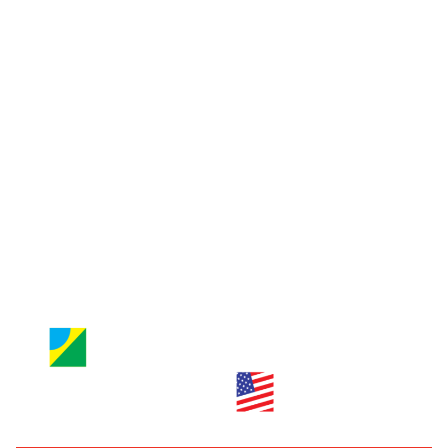
Guia de Orlando
Jornal Nossa Gente
Entre em contato
Jornal Nossa Gente
Brazilian Newspaper
info@nossagente.net
ANÚNCIOS:
anuncie@nossagente.net