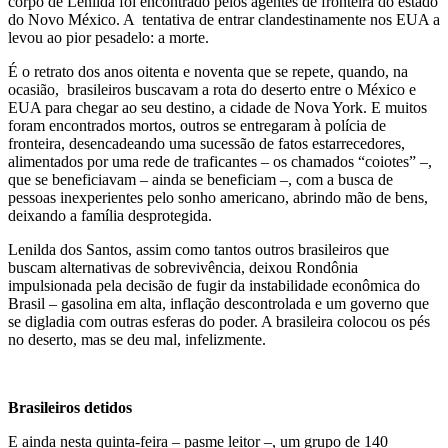
corpo de Lenilda foi encontrado pelos agentes de fronteira do estado
do Novo México. A tentativa de entrar clandestinamente nos EUA a
levou ao pior pesadelo: a morte.
É o retrato dos anos oitenta e noventa que se repete, quando, na
ocasião, brasileiros buscavam a rota do deserto entre o México e
EUA para chegar ao seu destino, a cidade de Nova York. E muitos
foram encontrados mortos, outros se entregaram à polícia de
fronteira, desencadeando uma sucessão de fatos estarrecedores,
alimentados por uma rede de traficantes – os chamados “coiotes” –,
que se beneficiavam – ainda se beneficiam –, com a busca de
pessoas inexperientes pelo sonho americano, abrindo mão de bens,
deixando a família desprotegida.
Lenilda dos Santos, assim como tantos outros brasileiros que
buscam alternativas de sobrevivência, deixou Rondônia
impulsionada pela decisão de fugir da instabilidade econômica do
Brasil – gasolina em alta, inflação descontrolada e um governo que
se digladia com outras esferas do poder. A brasileira colocou os pés
no deserto, mas se deu mal, infelizmente.
Brasileiros detidos
E ainda nesta quinta-feira – pasme leitor –, um grupo de 140