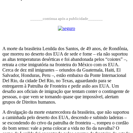
______continua após a publicidade_______
A morte da brasileira Lenilda dos Santos, de 49 anos, de Rondônia,
que morreu no deserto dos EUA de sede e fome – ela não suportou
as altas temperaturas desérticas e foi abandonada pelos “coiotes” –,
retrata a crise imigratória na fronteira do México com os EUA.
Cerca de dez mil imigrantes – oriundos da Guatemala, Haiti, El
Salvador, Honduras, Peru –, estão embaixo da Ponte Internacional
Del Rio, da cidade Del Rio, no Texas, aguardando para se
entregarem à Patrulha de Fronteira e pedir asilo aos EUA. Um
desafio aos oficiais de imigração que tentam conter o contingente de
pessoas, o que vem se tornando quase que impossível, alertam
grupos de Direitos humanos.
A divulgação da morte estarrecedora da brasileira, que não suportou
a caminhada pelo deserto dos EUA, descendo e subindo ladeiras –
se escondendo do crivo da patrulha de fronteira –, rompeu o cordão
do bom senso: vale a pena colocar a vida no fio da navalha? O