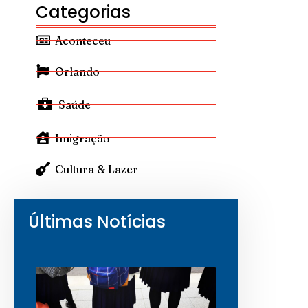
Categorias
Aconteceu
Orlando
Saúde
Imigração
Cultura & Lazer
Últimas Notícias