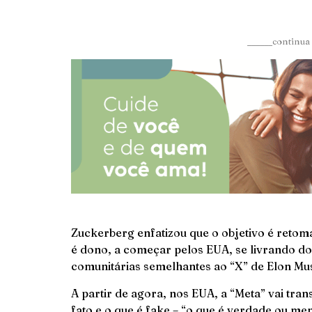
______continua 
Zuckerberg enfatizou que o objetivo é retoma
é dono, a começar pelos EUA, se livrando dos 
comunitárias semelhantes ao “X” de Elon Mu
A partir de agora, nos EUA, a “Meta” vai trans
fato e o que é fake – “o que é verdade ou men