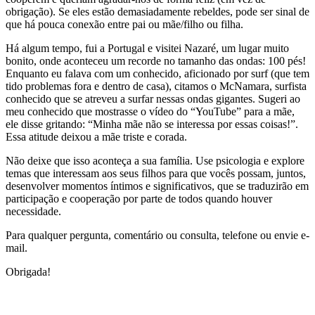
obrigação). Se eles estão demasiadamente rebeldes, pode ser sinal de
que há pouca conexão entre pai ou mãe/filho ou filha.
Há algum tempo, fui a Portugal e visitei Nazaré, um lugar muito
bonito, onde aconteceu um recorde no tamanho das ondas: 100 pés!
Enquanto eu falava com um conhecido, aficionado por surf (que tem
tido problemas fora e dentro de casa), citamos o McNamara, surfista
conhecido que se atreveu a surfar nessas ondas gigantes. Sugeri ao
meu conhecido que mostrasse o vídeo do “YouTube” para a mãe,
ele disse gritando: “Minha mãe não se interessa por essas coisas!”.
Essa atitude deixou a mãe triste e corada.
Não deixe que isso aconteça a sua família. Use psicologia e explore
temas que interessam aos seus filhos para que vocês possam, juntos,
desenvolver momentos íntimos e significativos, que se traduzirão em
participação e cooperação por parte de todos quando houver
necessidade.
Para qualquer pergunta, comentário ou consulta, telefone ou envie e-
mail.
Obrigada!