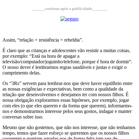
______continua após a publicidade_______
Assim, “relação + resistência = rebeldia”.
É claro que as crianças e adolescentes vão resistir a muitas coisas,
por exemplo: “Está na hora de apagar a
televisão/computador/joguinho/telefone, porque é hora de dormir”.
O nosso dever é lembrarmos regras saudáveis e justas e exigir o
cumprimento delas.
Os “3Rs” servem para lembrar-nos que deve haver equilíbrio entre
as nossas exigências e expectativas, bem como a qualidade da
relação que desenvolvemos e desejamos ter com nossos filhos. É
nossa obrigação explorarmos essas hipóteses, por exemplo, jogar
com eles (o que eles querem e da forma que querem), informarmo-
nos e demonstrarmos interesse pelos seus gostos, indagar e manter
conversas sobre isso.
Mesmo que não gostemos, que não nos interesse, que não tenhamos
tempo, temos que fazer esforço se queremos que os nossos filhos
cooperem e queriam agradar-nos de forma feliz (em vez de