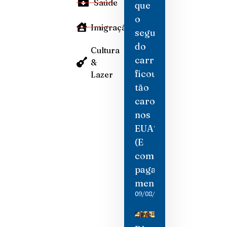
Saúde
que
o
Imigração
seguro
do
Cultura
carro
&
ficou
Lazer
tão
caro
nos
EUA?
(E
como
pagar
menos)
09/08/2026