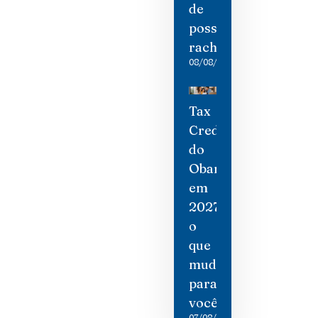
de
possíveis
rachaduras
08/08/2026
Tax
Credit
do
Obamacare
em
2027:
o
que
mudou
para
você
07/08/2026