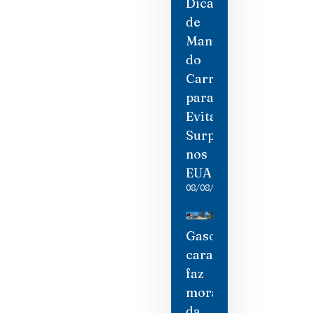
Dicas
de
Manutenção
do
Carro
para
Evitar
Surpresas
nos
EUA
08/08/2026
Gasolina
cara
faz
moradores
da