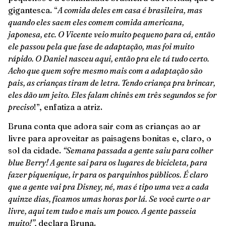
gigantesca. “
A comida deles em casa é brasileira, mas
quando eles saem eles comem comida americana,
japonesa, etc. O Vicente veio muito pequeno para cá, então
ele passou pela que fase de adaptação, mas foi muito
rápido. O Daniel nasceu aqui, então pra ele tá tudo certo.
Acho que quem sofre mesmo mais com a adaptação são
pais, as crianças tiram de letra. Tendo criança pra brincar,
eles dão um jeito. Eles falam chinês em três segundos se for
preciso
!”, enfatiza a atriz.
Bruna conta que adora sair com as crianças ao ar
livre para aproveitar as paisagens bonitas e, claro, o
sol da cidade.
“Semana passada a gente saiu para colher
blue Berry! A gente sai para os lugares de bicicleta, para
fazer piquenique, ir para os parquinhos públicos. É claro
que a gente vai pra Disney, né, mas é tipo uma vez a cada
quinze dias, ficamos umas horas por lá. Se você curte o ar
livre, aqui tem tudo e mais um pouco. A gente passeia
muito!”,
declara Bruna.