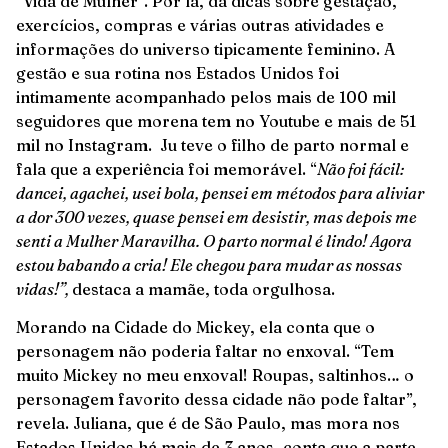
“Vida de Mulher”. Por lá, dá dicas sobre gestação,
exercícios, compras e várias outras atividades e
informações do universo tipicamente feminino. A
gestão e sua rotina nos Estados Unidos foi
intimamente acompanhado pelos mais de 100 mil
seguidores que morena tem no Youtube e mais de 51
mil no Instagram. Ju teve o filho de parto normal e
fala que a experiência foi memorável. “
Não foi fácil:
dancei, agachei, usei bola, pensei em métodos para aliviar
a dor 300 vezes, quase pensei em desistir, mas depois me
senti a Mulher Maravilha. O parto normal é lindo! Agora
estou babando a cria! Ele chegou para mudar as nossas
vidas!”,
destaca a mamãe, toda orgulhosa.
Morando na Cidade do Mickey, ela conta que o
personagem não poderia faltar no enxoval. “Tem
muito Mickey no meu enxoval! Roupas, saltinhos… o
personagem favorito dessa cidade não pode faltar”,
revela. Juliana, que é de São Paulo, mas mora nos
Estados Unidos há mais de 3 anos, conta que a parte