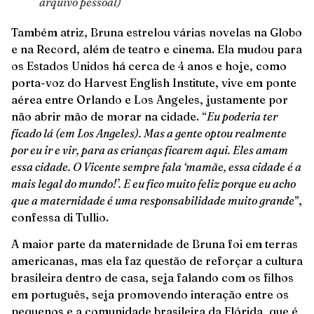
arquivo pessoal)
Também atriz, Bruna estrelou várias novelas na Globo
e na Record, além de teatro e cinema. Ela mudou para
os Estados Unidos há cerca de 4 anos e hoje, como
porta-voz do Harvest English Institute, vive em ponte
aérea entre Orlando e Los Angeles, justamente por
não abrir mão de morar na cidade. “
Eu poderia ter
ficado lá (em Los Angeles). Mas a gente optou realmente
por eu ir e vir, para as crianças ficarem aqui. Eles amam
essa cidade. O Vicente sempre fala ‘mamãe, essa cidade é a
mais legal do mundo!’. E eu fico muito feliz porque eu acho
que a maternidade é uma responsabilidade muito grande
”,
confessa di Tullio.
A maior parte da maternidade de Bruna foi em terras
americanas, mas ela faz questão de reforçar a cultura
brasileira dentro de casa, seja falando com os filhos
em português, seja promovendo interação entre os
pequenos e a comunidade brasileira da Flórida, que é