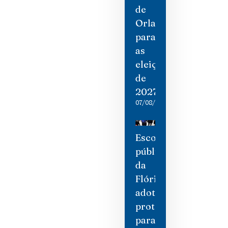
de
Orlando
para
as
eleições
de
2027
07/08/2026
Escolas
públicas
da
Flórida
adotam
protocolos
para