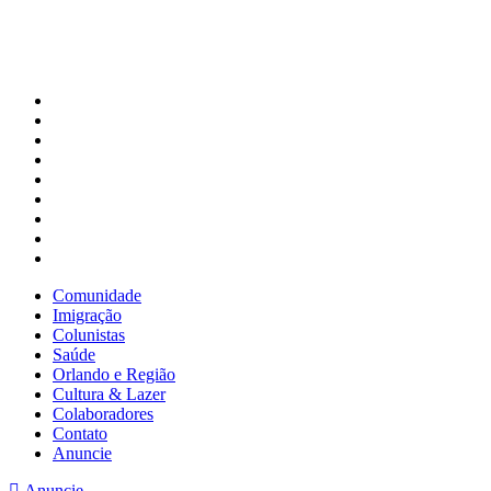
Comunidade
Imigração
Colunistas
Saúde
Orlando e Região
Cultura & Lazer
Colaboradores
Contato
Anuncie
Comunidade
Imigração
Colunistas
Saúde
Orlando e Região
Cultura & Lazer
Colaboradores
Contato
Anuncie
Anuncie