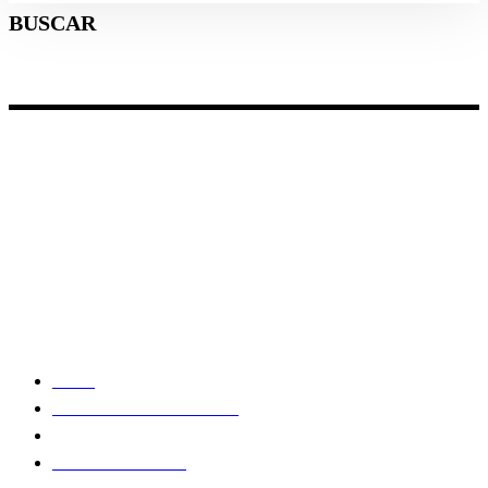
BUSCAR
Categorias
Gastronomia
Cultura & Lazer
Direto de Brasília
Enquanto Isso
Aventura
Lista de Links
Home
Consulado Geral de Miami
Guia de Orlando
Jornal Nossa Gente