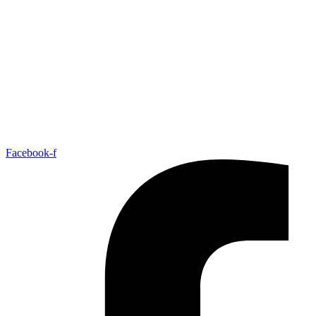
Ir
para
o
conteúdo
Facebook-f