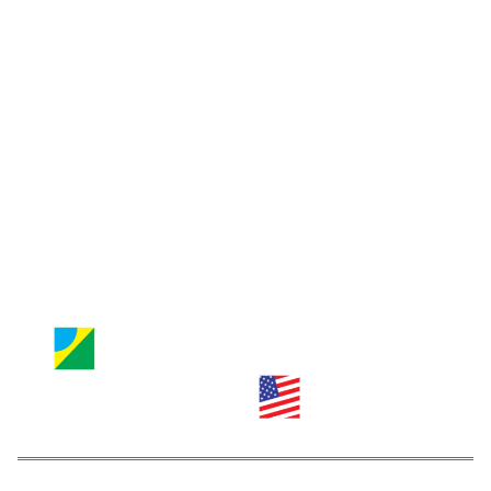
Jornal Nossa Gente
Entre em contato
Jornal Nossa Gente
Brazilian Newspaper
info@nossagente.net
ANÚNCIOS:
anuncie@nossagente.net