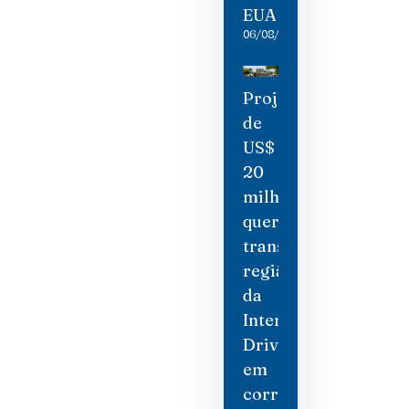
EUA
06/08/2026
Projeto
de
US$
20
milhões
quer
transformar
região
da
International
Drive
em
corredor