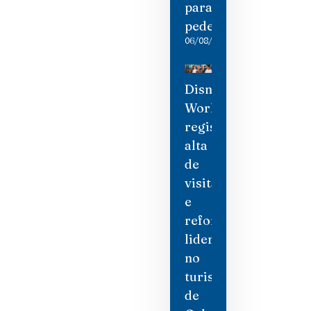
para
pedestres
06/08/2026
Disney
World
registra
alta
de
visitantes
e
reforça
liderança
no
turismo
de