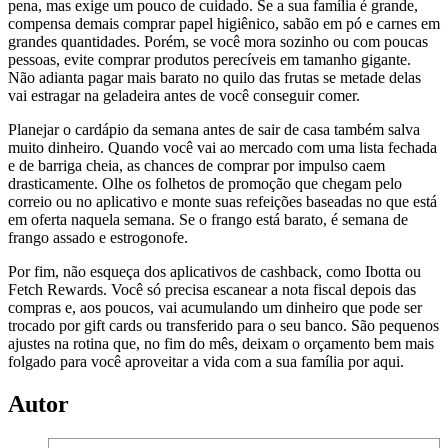
pena, mas exige um pouco de cuidado. Se a sua família é grande,
compensa demais comprar papel higiênico, sabão em pó e carnes em
grandes quantidades. Porém, se você mora sozinho ou com poucas
pessoas, evite comprar produtos perecíveis em tamanho gigante.
Não adianta pagar mais barato no quilo das frutas se metade delas
vai estragar na geladeira antes de você conseguir comer.
Planejar o cardápio da semana antes de sair de casa também salva
muito dinheiro. Quando você vai ao mercado com uma lista fechada
e de barriga cheia, as chances de comprar por impulso caem
drasticamente. Olhe os folhetos de promoção que chegam pelo
correio ou no aplicativo e monte suas refeições baseadas no que está
em oferta naquela semana. Se o frango está barato, é semana de
frango assado e estrogonofe.
Por fim, não esqueça dos aplicativos de cashback, como Ibotta ou
Fetch Rewards. Você só precisa escanear a nota fiscal depois das
compras e, aos poucos, vai acumulando um dinheiro que pode ser
trocado por gift cards ou transferido para o seu banco. São pequenos
ajustes na rotina que, no fim do mês, deixam o orçamento bem mais
folgado para você aproveitar a vida com a sua família por aqui.
Autor