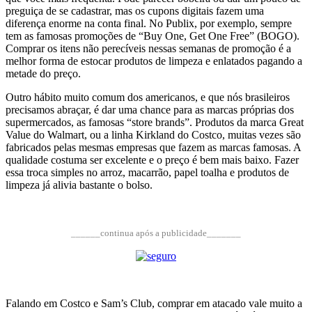
preguiça de se cadastrar, mas os cupons digitais fazem uma
diferença enorme na conta final. No Publix, por exemplo, sempre
tem as famosas promoções de “Buy One, Get One Free” (BOGO).
Comprar os itens não perecíveis nessas semanas de promoção é a
melhor forma de estocar produtos de limpeza e enlatados pagando a
metade do preço.
Outro hábito muito comum dos americanos, e que nós brasileiros
precisamos abraçar, é dar uma chance para as marcas próprias dos
supermercados, as famosas “store brands”. Produtos da marca Great
Value do Walmart, ou a linha Kirkland do Costco, muitas vezes são
fabricados pelas mesmas empresas que fazem as marcas famosas. A
qualidade costuma ser excelente e o preço é bem mais baixo. Fazer
essa troca simples no arroz, macarrão, papel toalha e produtos de
limpeza já alivia bastante o bolso.
______continua após a publicidade_______
Falando em Costco e Sam’s Club, comprar em atacado vale muito a