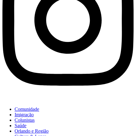
Comunidade
Imigração
Colunistas
Saúde
Orlando e Região