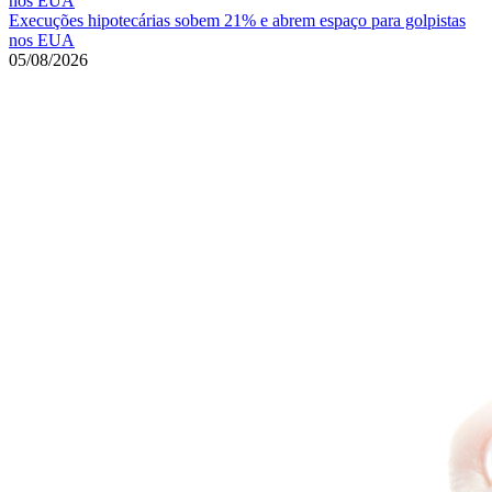
Execuções hipotecárias sobem 21% e abrem espaço para golpistas
nos EUA
05/08/2026