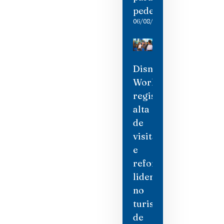
pedestres
06/08/2026
Disney
World
registra
alta
de
visitantes
e
reforça
liderança
no
turismo
de