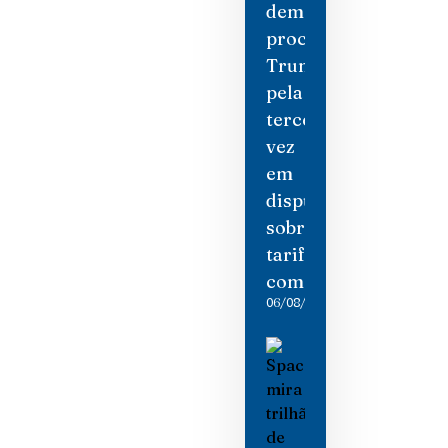
democratas
processam
Trump
pela
terceira
vez
em
disputa
sobre
tarifas
comerciais
06/08/2026