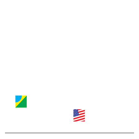
Jornal Nossa Gente
Entre em contato
Jornal Nossa Gente
Brazilian Newspaper
info@nossagente.net
ANÚNCIOS:
anuncie@nossagente.net