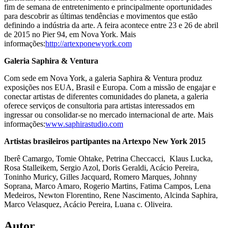
fim de semana de entretenimento e principalmente oportunidades
para descobrir as últimas tendências e movimentos que estão
definindo a indústria da arte. A feira acontece entre 23 e 26 de abril
de 2015 no Pier 94, em Nova York. Mais
informações:
http://artexponewyork.com
Galeria Saphira & Ventura
Com sede em Nova York, a galeria Saphira & Ventura produz
exposições nos EUA, Brasil e Europa. Com a missão de engajar e
conectar artistas de diferentes comunidades do planeta, a galeria
oferece serviços de consultoria para artistas interessados em
ingressar ou consolidar-se no mercado internacional de arte. Mais
informações:
www.saphirastudio.com
Artistas brasileiros partipantes na Artexpo New York 2015
Iberê Camargo, Tomie Ohtake, Petrina Checcacci, Klaus Lucka,
Rosa Stalleikem, Sergio Azol, Doris Geraldi, Acácio Pereira,
Toninho Muricy, Gilles Jacquard, Romero Marques, Johnny
Soprana, Marco Amaro, Rogerio Martins, Fatima Campos, Lena
Medeiros, Newton Florentino, Rene Nascimento, Alcinda Saphira,
Marco Velasquez, Acácio Pereira, Luana c. Oliveira.
Autor