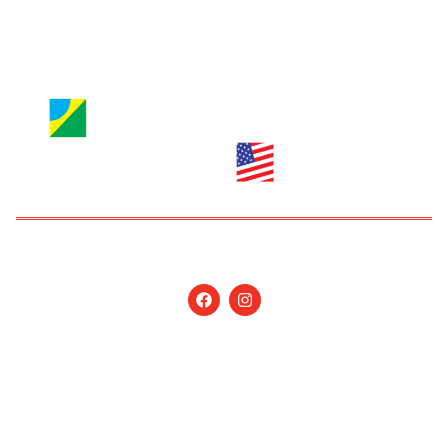
anuncie@nossagente.net
Copyright © 2026 Jornal Nossa Gente! O portal do
Brasileiro nos EUA. All Rights Reserved.