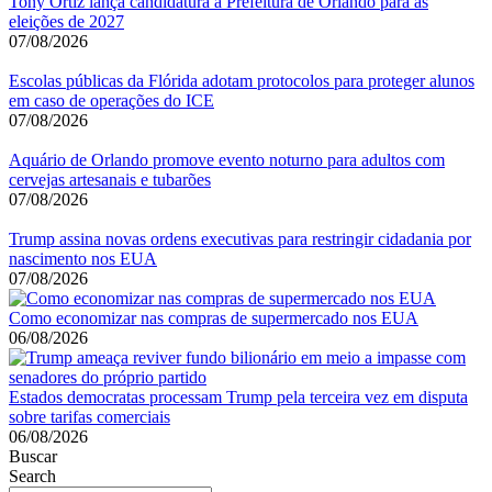
Tony Ortiz lança candidatura à Prefeitura de Orlando para as
eleições de 2027
07/08/2026
Escolas públicas da Flórida adotam protocolos para proteger alunos
em caso de operações do ICE
07/08/2026
Aquário de Orlando promove evento noturno para adultos com
cervejas artesanais e tubarões
07/08/2026
Trump assina novas ordens executivas para restringir cidadania por
nascimento nos EUA
07/08/2026
Como economizar nas compras de supermercado nos EUA
06/08/2026
Estados democratas processam Trump pela terceira vez em disputa
sobre tarifas comerciais
06/08/2026
Buscar
Search