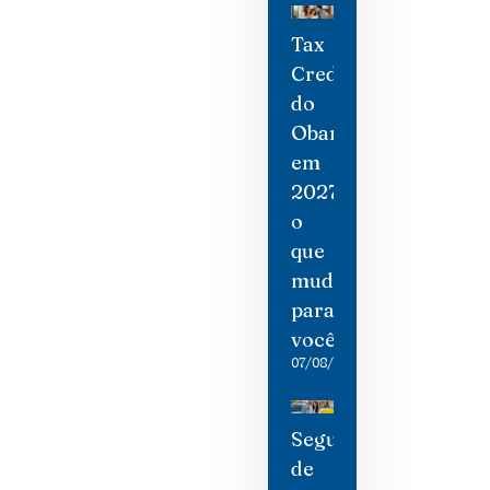
Tax
Credit
do
Obamacare
em
2027:
o
que
mudou
para
você
07/08/2026
Seguro
de