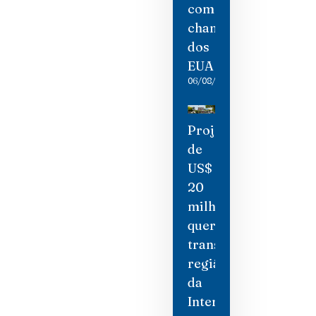
como
chantagem
dos
EUA
06/08/2026
Projeto
de
US$
20
milhões
quer
transformar
região
da
International