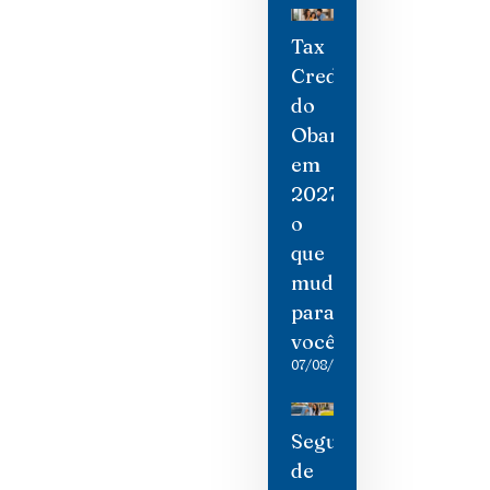
Tax
Credit
do
Obamacare
em
2027:
o
que
mudou
para
você
07/08/2026
Seguro
de