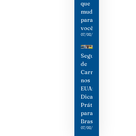
que
mudou
para
você
07/08/2026
Seguro
de
Carro
nos
EUA:
Dicas
Práticas
para
Brasileiros
07/08/2026