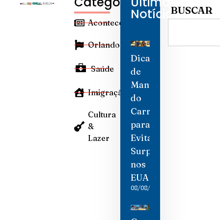
Categorias
Últimas
BUSCAR
Notícias
Aconteceu
Orlando
Dicas
Saúde
de
Manutenção
Imigração
do
Carro
Cultura
para
&
Evitar
Lazer
Surpresas
nos
EUA
08/08/2026