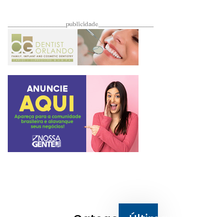
____________________publicidade___________________