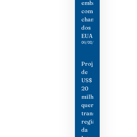
embaixadora
como
chantagem
dos
EUA
06/08/2026
Projeto
de
US$
20
milhões
quer
transformar
região
da