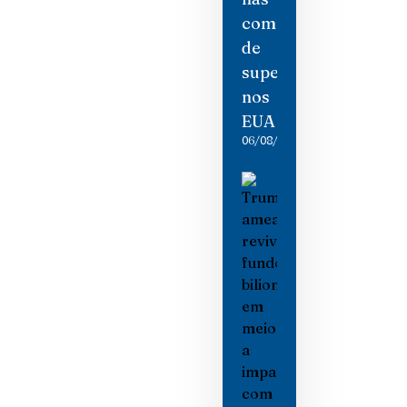
compras
de
supermercado
nos
EUA
06/08/2026