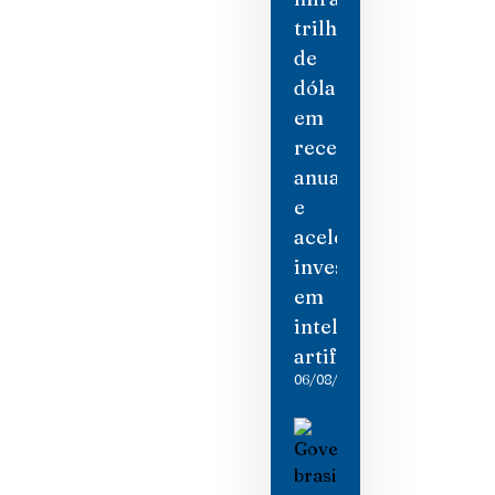
trilhão
de
dólares
em
receita
anual
e
acelera
investimento
em
inteligência
artificial
06/08/2026