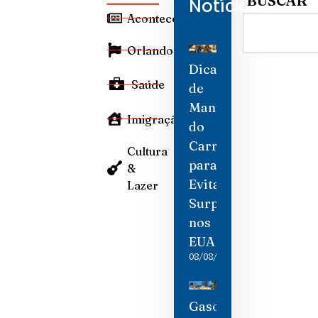
BUSCAR
Notícias
Aconteceu
Orlando
Dicas
Saúde
de
Manutenção
Imigração
do
Carro
Cultura
para
&
Evitar
Lazer
Surpresas
nos
EUA
08/08/2026
Gasolina