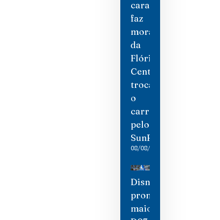
cara
faz
moradores
da
Flórida
Central
trocarem
o
carro
pelo
SunRail
08/08/2026
Disney
promete
maior