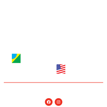
Entre em contato
Jornal Nossa Gente
Brazilian Newspaper
info@nossagente.net
ANÚNCIOS:
anuncie@nossagente.net
Copyright © 2026 Jornal Nossa Gente! O portal do
Brasileiro nos EUA. All Rights Reserved.