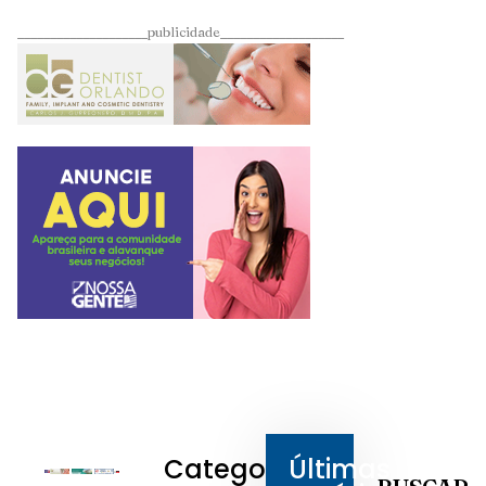
____________________publicidade___________________
Categorias
Últimas