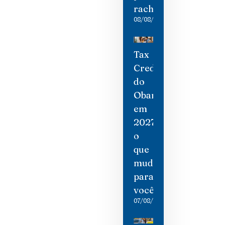
rachaduras
08/08/2026
Tax
Credit
do
Obamacare
em
2027:
o
que
mudou
para
você
07/08/2026