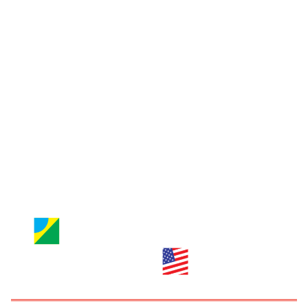
Guia de Orlando
Jornal Nossa Gente
Entre em contato
Jornal Nossa Gente
Brazilian Newspaper
info@nossagente.net
ANÚNCIOS:
anuncie@nossagente.net