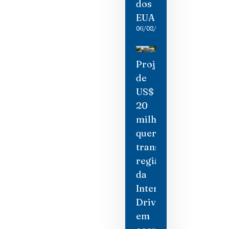
dos
EUA
06/08/2026
Projeto
de
US$
20
milhões
quer
transformar
região
da
International
Drive
em