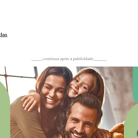
das
______continua após a publicidade_______