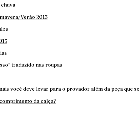
a chuva
rimavera/Verão 2013
los
013
ias
esso” traduzido nas roupas
 mais você deve levar para o provador além da peça que s
 comprimento da calça?