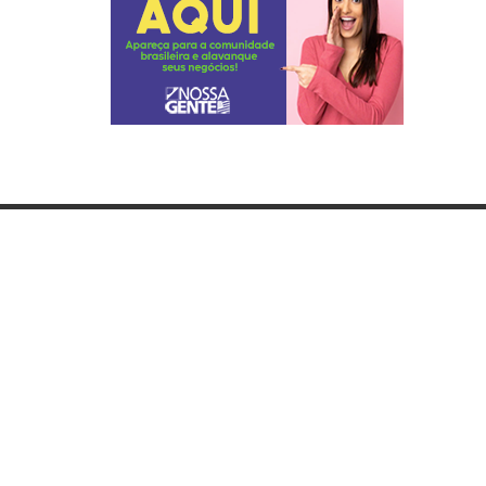
Categorias
Lista
Gastronomia
Hom
Cultura & Lazer
Cons
Direto de Brasília
Guia
Enquanto Isso
Jorn
Aventura