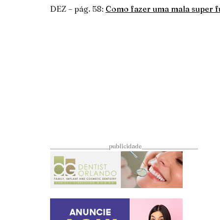
DEZ – pág. 58:
Como fazer uma mala super f
____________________publicidade___________________