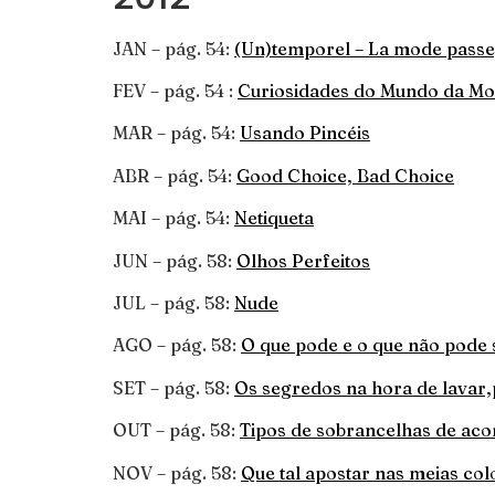
JAN – pág. 54:
(Un)temporel – La mode passe,
FEV – pág. 54 :
Curiosidades do Mundo da M
MAR – pág. 54:
Usando Pincéis
ABR – pág. 54:
Good Choice, Bad Choice
MAI – pág. 54:
Netiqueta
JUN – pág. 58:
Olhos Perfeitos
JUL – pág. 58:
Nude
AGO – pág. 58:
O que pode e o que não pode 
SET – pág. 58:
Os segredos na hora de lavar,
OUT – pág. 58:
Tipos de sobrancelhas de aco
NOV – pág. 58:
Que tal apostar nas meias col