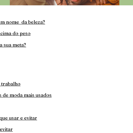
 em nome da beleza?
 acima do peso
a sua meta?
 trabalho
s de moda mais usados
que usar e evitar
evitar