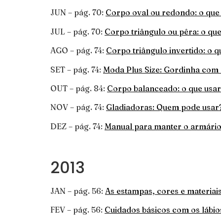
JUN – pág. 70:
Corpo oval ou redondo: o que 
JUL – pág. 70:
Corpo triângulo ou pêra: o que
AGO – pág. 74:
Corpo triângulo invertido: o q
SET – pág. 74:
Moda Plus Size: Gordinha com m
OUT – pág. 84:
Corpo balanceado: o que usar 
NOV – pág. 74:
Gladiadoras: Quem pode usar
DEZ – pág. 74:
Manual para manter o armário
2013
JAN – pág. 56:
As estampas, cores e materiai
FEV – pág. 56:
Cuidados básicos com os lábio