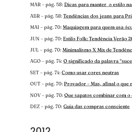
MAR – pág. 58:
Dicas para manter o estilo n
ABR – pág. 58:
Tendências dos jeans para P
MAI – pág. 70:
Maquiagem para quem usa ócu
JUN – pág. 70:
Estilo Folk: Tendência Verão 2
JUL – pág. 70:
Minimalismo X Mix de Tendênc
AGO – pág. 74:
O significado da palavra “suc
SET – pág. 74:
Como usar cores neutras
OUT – pág. 70:
Provador – Mas, afinal o que
NOV – pág. 70:
Que sapatos combinar com o
DEZ – pág. 70:
Guia das compras consciente
2012