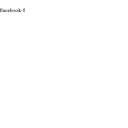
Ir
para
Facebook-f
o
conteúdo