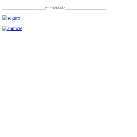
____________________publicidade___________________