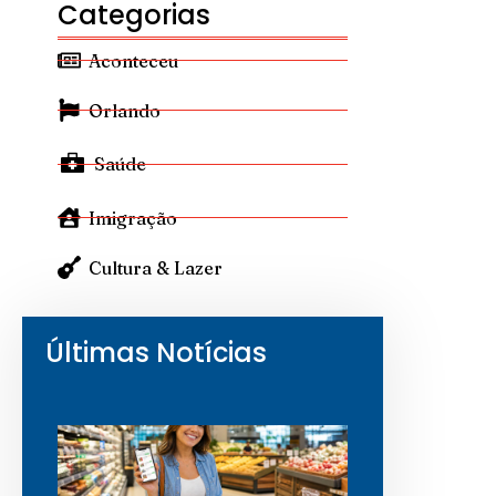
Categorias
Aconteceu
Orlando
Saúde
Imigração
Cultura & Lazer
Últimas Notícias