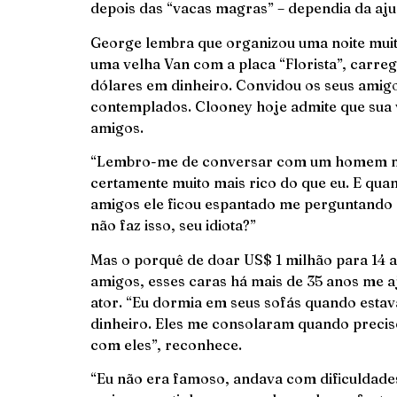
depois das “vacas magras” – dependia da ajud
George lembra que organizou uma noite muito
uma velha Van com a placa “Florista”, carre
dólares em dinheiro. Convidou os seus amigo
contemplados. Clooney hoje admite que sua v
amigos.
“Lembro-me de conversar com um homem mui
certamente muito mais rico do que eu. E quan
amigos ele ficou espantado me perguntando po
não faz isso, seu idiota?”
Mas o porquê de doar US$ 1 milhão para 14 
amigos, esses caras há mais de 35 anos me a
ator. “Eu dormia em seus sofás quando est
dinheiro. Eles me consolaram quando precise
com eles”, reconhece.
“Eu não era famoso, andava com dificuldades