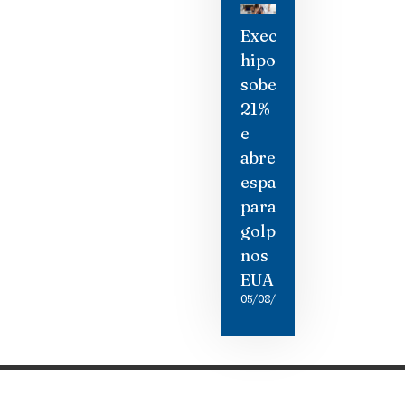
Execuções
hipotecárias
sobem
21%
e
abrem
espaço
para
golpistas
nos
EUA
05/08/2026