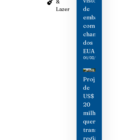
visto
&
de
Lazer
embaixadora
como
chantagem
dos
EUA
06/08/2026
Projeto
de
US$
20
milhões
quer
transformar
região