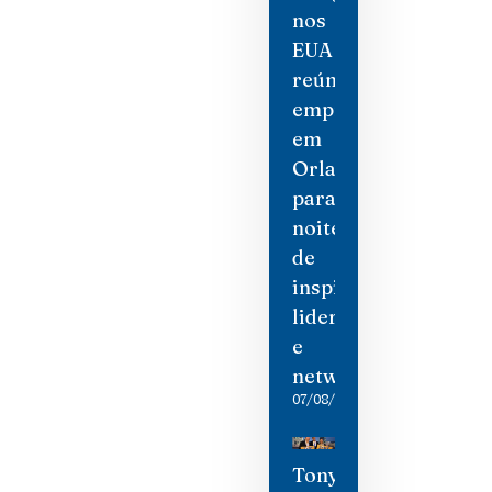
nos
EUA
reúne
empresárias
em
Orlando
para
noite
de
inspiração,
liderança
e
networking
07/08/2026
Tony