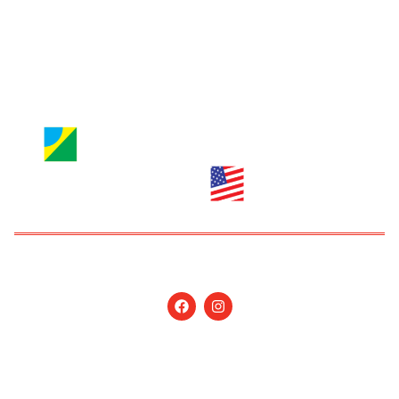
info@nossagente.net
ANÚNCIOS:
anuncie@nossagente.net
Copyright © 2026 Jornal Nossa Gente! O portal do
Brasileiro nos EUA. All Rights Reserved.