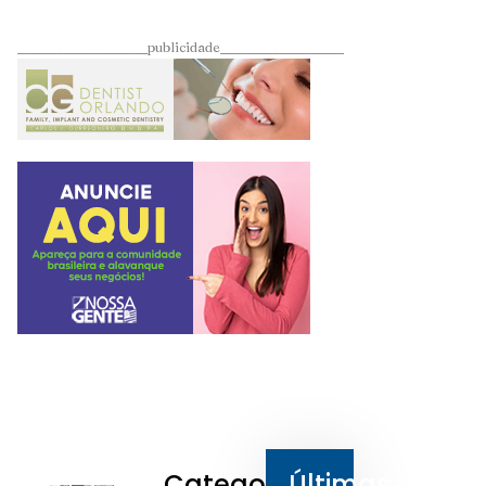
____________________publicidade___________________
Categorias
Últimas