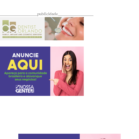
____________________publicidade___________________